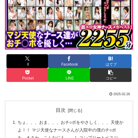
X
Facebook
はてブ
Pocket
LINE
コピー
2025.02.26
目次
ちょ、、、おま、、、おチ○ポをやさしく、、、天使か
よ！！ マジ天使なナースさんが入院中の僕のチ○ポ
を、まさか、こんなにも、、！ コンプリートベスツ