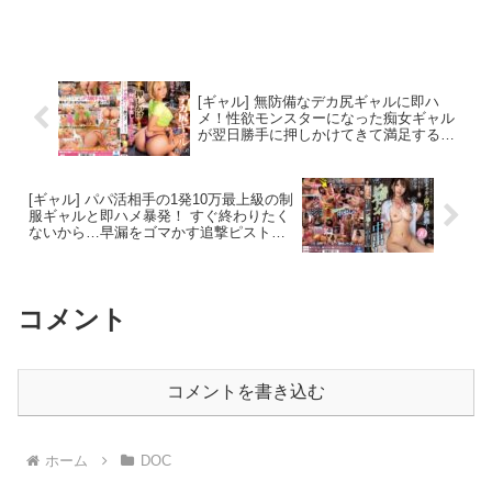
[ギャル] 無防備なデカ尻ギャルに即ハ
メ！性欲モンスターになった痴女ギャル
が翌日勝手に押しかけてきて満足するま
で何度も中出しさせられた… 乙アリス
[ギャル] パパ活相手の1発10万最上級の制
服ギャルと即ハメ暴発！ すぐ終わりたく
ないから…早漏をゴマかす追撃ピストン
で100万分中出し！ 新井リマ
コメント
コメントを書き込む
ホーム
DOC