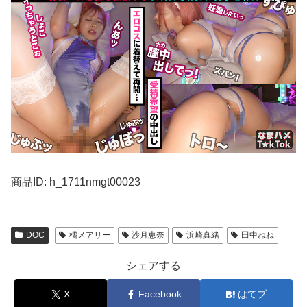
商品ID: h_1711nmgt00023
DOC
橘メアリー
沙月恵奈
浜崎真緒
田中ねね
シェアする
X
Facebook
はてブ