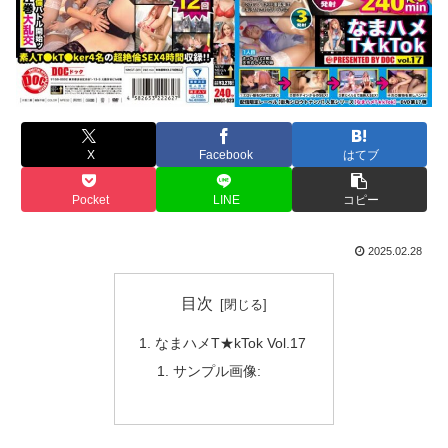
X
Facebook
はてブ
Pocket
LINE
コピー
2025.02.28
目次
なまハメT★kTok Vol.17
サンプル画像: