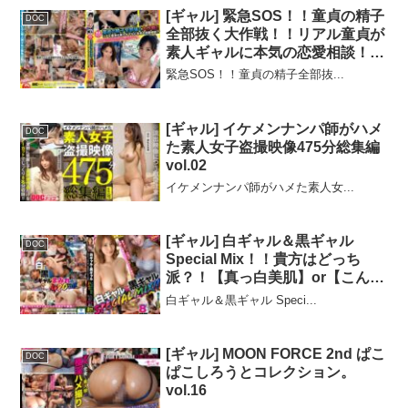
[ギャル] 緊急SOS！！童貞の精子
DOC
全部抜く大作戦！！リアル童貞が
素人ギャルに本気の恋愛相談！？
自信をつけさせるためにまさかの
緊急SOS！！童貞の精子全部抜...
筆おろしまで！？どスケベ素人た
ちのSEXテクに童貞のチ○ポは即
爆発！？
[ギャル] イケメンナンパ師がハメ
DOC
た素人女子盗撮映像475分総集編
vol.02
イケメンナンパ師がハメた素人女...
[ギャル] 白ギャル＆黒ギャル
DOC
Special Mix！！貴方はどっち
派？！【真っ白美肌】or【こんが
り小麦肌】 選べないくらいのハ
白ギャル＆黒ギャル Speci...
イスぺ神かわGAL20名☆抜いて
抜かれてパコパコ三昧8時間
BEST！
[ギャル] MOON FORCE 2nd ぱこ
DOC
ぱこしろうとコレクション。
vol.16