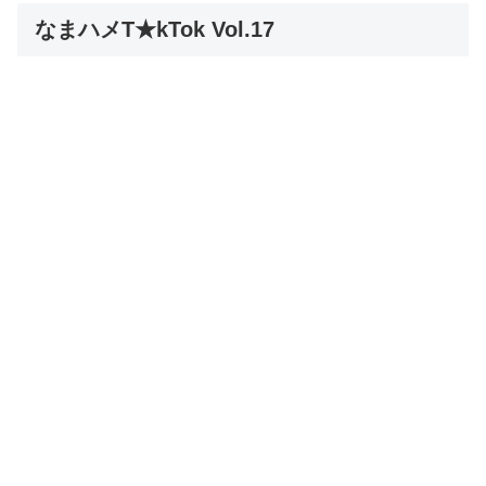
なまハメT★kTok Vol.17