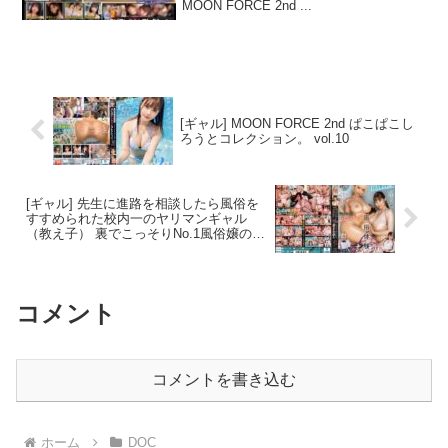
MOON FORCE 2nd ...
[ギャル] MOON FORCE 2nd ぱこぱこし
ろうとコレクション。 vol.10
[ギャル] 先生に進路を相談したら風俗を
すすめられた校内一のヤリマンギャル
（教え子） 裏でこっそりNo.1風俗嬢の担
任教師と風俗体験むっちりハーレム逆3P
中出し 乙アリス 夕季ちとせ
コメント
コメントを書き込む
ホーム
DOC